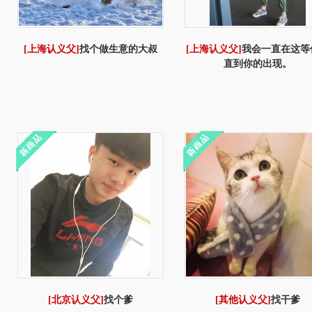
[上海认义父]
找个做生意的大叔
[上海认义父]
我会一直在这等
直到你的出现。
[北京认义父]
找个爹
[其他认义父]
找干爹