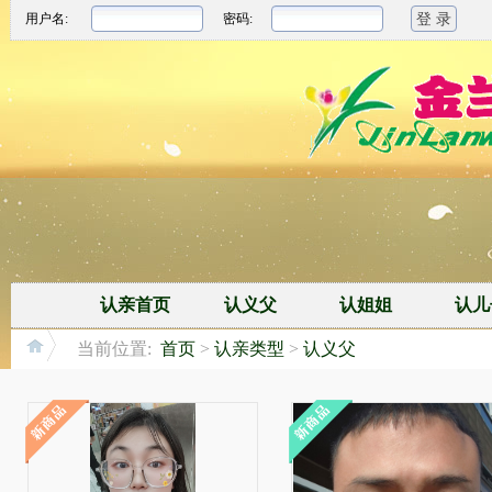
用户名:
密码:
认亲首页
认义父
认姐姐
认儿
当前位置:
首页
>
认亲类型
>
认义父